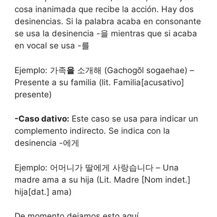
cosa inanimada que recibe la acción. Hay dos
desinencias. Si la palabra acaba en consonante
se usa la desinencia -을 mientras que si acaba
en vocal se usa -를
Ejemplo: 가족
을
소개해 (Gachogŏl sogaehae) –
Presente a su familia (lit. Familia[acusativo]
presente)
-Caso dativo:
Este caso se usa para indicar un
complemento indirecto. Se indica con la
desinencia -에게
Ejemplo: 어머니가 딸에게 사랑습니다 – Una
madre ama a su hija (Lit. Madre [Nom indet.]
hija[dat.] ama)
De momento dejamos esto aquí