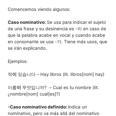
Comencemos viendo algunos:
Caso nominativo:
Se usa para indicar el sujeto
de una frase y su desinencia es -이 en caso de
que la palabra acabe en vocal y cuando acabe
en consonante se usa -가. Tiene más usos, que
se irán explicando.
Ejemplos:
적
이
있습니다 – Hay libros (lit. libros[nom] hay)
이름
이
무엇입니까? – Cual es tu nombre (lit.
¿nombre[nom] cual[es]?)
-Caso nominativo definido:
Indica un
nominativo, pero va más allá del nominativo