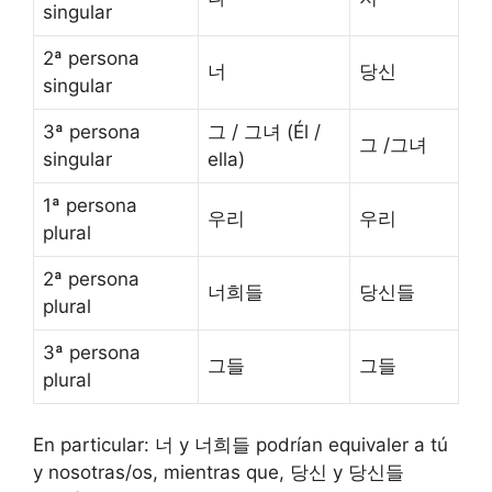
singular
2ª persona
너
당신
singular
3ª persona
그 / 그녀 (Él /
그 /그녀
singular
ella)
1ª persona
우리
우리
plural
2ª persona
너희들
당신들
plural
3ª persona
그들
그들
plural
En particular: 너 y 너희들 podrían equivaler a tú
y nosotras/os, mientras que, 당신 y 당신들