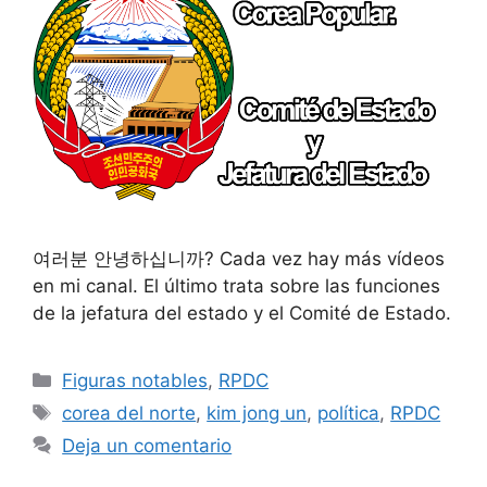
여러분 안녕하십니까? Cada vez hay más vídeos
en mi canal. El último trata sobre las funciones
de la jefatura del estado y el Comité de Estado.
Categorías
Figuras notables
,
RPDC
Etiquetas
corea del norte
,
kim jong un
,
política
,
RPDC
Deja un comentario