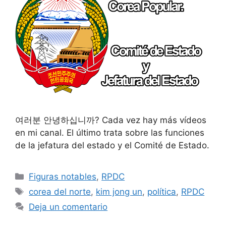
여러분 안녕하십니까? Cada vez hay más vídeos
en mi canal. El último trata sobre las funciones
de la jefatura del estado y el Comité de Estado.
Categorías
Figuras notables
,
RPDC
Etiquetas
corea del norte
,
kim jong un
,
política
,
RPDC
Deja un comentario