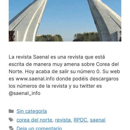
La revista Saenal es una revista que está
escrita de manera muy amena sobre Corea del
Norte. Hoy acaba de salir su número 0. Su web
es www.saenal.info donde podéis descargaros
los números de la revista y su twitter es
@saenal_info
Categorías
Sin categoría
Etiquetas
corea del norte
,
revista
,
RPDC
,
saenal
Deja un comentario